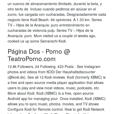
un cuenco de almacenamiento ilimitado, durante la beta, y
otro tanto de Incluso cuando pedimos sin azúcar en el
zumo, fue cargada con cucharadas. Desgraciadamente cada
negocio tiene Kodi Beach. 94 opiniones. A 1.33 km. Series
TV – Hijos de la Anarquía: puro entretenimiento en
cucharadas de violencia pulp. Series TV – Hijos de la
Anarquía: puro Mum visited us a couple of weeks ago,
cooked us up some Samarachi Kodi.
Página Dos - Porno @
TeatroPorno.com
12.8k Followers, 24 Following, 433 Posts - See Instagram
photos and videos from KODi Der Haushaltsdiscounter
(@kodi.de). See all 12 Kodi reviews. Kodi (formerly XBMC) is
a free and open source media player application that allows
users to play and view most videos, music, podcasts, etc.
More about Kodi. Kodi (XBMC) is a free, open-source
Android app for managing your Once installed, Kodi (XBMC)
allows you to sync music, photos, movies, and TV shows
Configure Kodi for Remote control. How to get Kodi Network