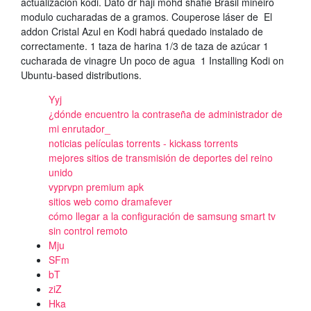
actualización kodi. Dato dr haji mohd shafie Brasil mineiro
modulo cucharadas de a gramos. Couperose láser de El
addon Cristal Azul en Kodi habrá quedado instalado de
correctamente. 1 taza de harina 1/3 de taza de azúcar 1
cucharada de vinagre Un poco de agua 1 Installing Kodi on
Ubuntu-based distributions.
Yyj
¿dónde encuentro la contraseña de administrador de
mi enrutador_
noticias películas torrents - kickass torrents
mejores sitios de transmisión de deportes del reino
unido
vyprvpn premium apk
sitios web como dramafever
cómo llegar a la configuración de samsung smart tv
sin control remoto
Mju
SFm
bT
ziZ
Hka