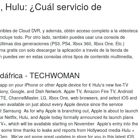
x, Hulu: ¿Cuál servicio de
onibles de Cloud DVR, y además, obtén acceso completo a la videoteca
 incluye todo. Por otro lado, también puedes usar una consola de
 últimas dos generaciones (PS3, PS4, Xbox 360, Xbox One, Etc.)
ma gratis con solo descargar la aplicación a través de la tienda de
n puedes ver en estas consolas otros tipos de contenido multimedia,
Sudáfrica - TECHWOMAN
 app on your iPhone or other Apple device for € Hulu's new live-TV
, Sony, Google, and Dish Network. Apple TV, Amazon Fire TV, Android
ZTE, ChannelMaster, LG, Xbox One, web browsers, and select iOS and
n available on just about every Apple device since the service
 Samsung As for why Apple is branching out, Apple is about to launch
e Netflix, Hulu, and Apple today formally announced its launch plans
TV+, which will be available starting on November Apple’s entry into the
 some time thanks to leaks and reports from Hollywood media Hulu +
Gen. We’ve got some great updates in store for you in this latest iOS