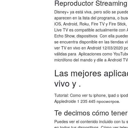
Reproductor Streaming
Disney+ ya está viva, pero sólo se pue
aparecen en la lista del programa, o bus
iOS, Android, Roku, Fire TV y Fire Stic
Live TV es compatible actualmente con 
Echo Show, dispositivos Con ella puedes
se encuentra disponible en las tiendas v
ver TV en vivo en Android 12/03/2020 po
válidas para Aplicaciones como YouTub
micrófono del mando y dile a Android TV 
Las mejores aplica
vivo y .
Tutorial: Como ver tu iphone, ipad o ipo
Appledroide 1 235 445 просмотров.
Te decimos cómo tener 
Puedes ver el contenido incluido con tu
en todos tus dispositivos. Cómo ver tele