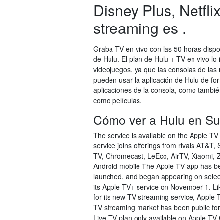
Disney Plus, Netfli
streaming es .
Graba TV en vivo con las 50 horas disp
de Hulu. El plan de Hulu + TV en vivo lo
videojuegos, ya que las consolas de las
pueden usar la aplicación de Hulu de for
aplicaciones de la consola, como tambié
como películas.
Cómo ver a Hulu en 
The service is available on the Apple TV
service joins offerings from rivals AT&T
TV, Chromecast, LeEco, AirTV, Xiaomi, 
Android mobile The Apple TV app has bee
launched, and began appearing on select
its Apple TV+ service on November 1. Lik
for its new TV streaming service, Apple 
TV streaming market has been public for
Live TV plan only available on Apple TV 