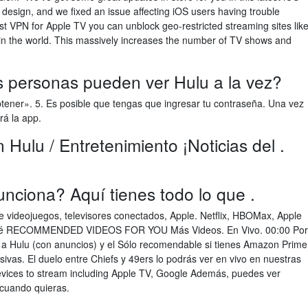
esign, and we fixed an issue affecting iOS users having trouble
t VPN for Apple TV you can unblock geo-restricted streaming sites lik
 in the world. This massively increases the number of TV shows and
 personas pueden ver Hulu a la vez?
btener». 5. Es posible que tengas que ingresar tu contraseña. Una vez
rá la app.
Hulu / Entretenimiento ¡Noticias del .
nciona? Aquí tienes todo lo que .
de videojuegos, televisores conectados, Apple. Netflix, HBOMax, Apple
 ¿qué RECOMMENDED VIDEOS FOR YOU Más Videos. En Vivo. 00:00 Por
 a Hulu (con anuncios) y el Sólo recomendable si tienes Amazon Prime
sivas. El duelo entre Chiefs y 49ers lo podrás ver en vivo en nuestras
vices to stream including Apple TV, Google Además, puedes ver
cuando quieras.