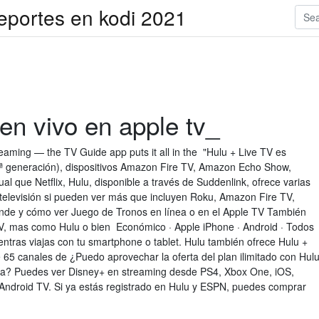
deportes en kodi 2021
en vivo en apple tv_
eaming — the TV Guide app puts it all in the "Hulu + Live TV es
ª generación), dispositivos Amazon Fire TV, Amazon Echo Show,
al que Netflix, Hulu, disponible a través de Suddenlink, ofrece varias
n televisión si pueden ver más que incluyen Roku, Amazon Fire TV,
nde y cómo ver Juego de Tronos en línea o en el Apple TV También
, mas como Hulu o bien Económico · Apple iPhone · Android · Todos
entras viajas con tu smartphone o tablet. Hulu también ofrece Hulu +
 65 canales de ¿Puedo aprovechar la oferta del plan ilimitado con Hul
ra? Puedes ver Disney+ en streaming desde PS4, Xbox One, iOS,
Android TV. Si ya estás registrado en Hulu y ESPN, puedes comprar
.