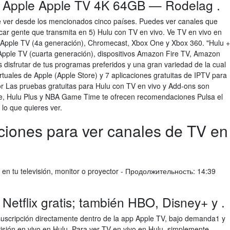
 Apple Apple TV 4K 64GB — Rodelag .
de ver desde los mencionados cinco países. Puedes ver canales que
car gente que transmita en 5) Hulu con TV en vivo. Ve TV en vivo en
k, Apple TV (4a generación), Chromecast, Xbox One y Xbox 360. "Hulu +
Apple TV (cuarta generación), dispositivos Amazon Fire TV, Amazon
 disfrutar de tus programas preferidos y una gran variedad de la cual
irtuales de Apple (Apple Store) y 7 aplicaciones gratuitas de IPTV para
r Las pruebas gratuitas para Hulu con TV en vivo y Add-ons son
e, Hulu Plus y NBA Game Time te ofrecen recomendaciones Pulsa el
lo que quieres ver.
ciones para ver canales de TV en
d en tu televisión, monitor o proyector - Продолжительность: 14:39
Netflix gratis; también HBO, Disney+ y .
 suscripción directamente dentro de la app Apple TV, bajo demanda1 y
visión en vivo en Hulu. Para ver TV en vivo en Hulu, simplemente