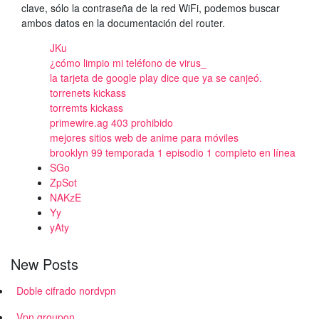
clave, sólo la contraseña de la red WiFi, podemos buscar
ambos datos en la documentación del router.
JKu
¿cómo limpio mi teléfono de virus_
la tarjeta de google play dice que ya se canjeó.
torrenets kickass
torremts kickass
primewire.ag 403 prohibido
mejores sitios web de anime para móviles
brooklyn 99 temporada 1 episodio 1 completo en línea
SGo
ZpSot
NAKzE
Yy
yAty
New Posts
Doble cifrado nordvpn
Vpn groupon