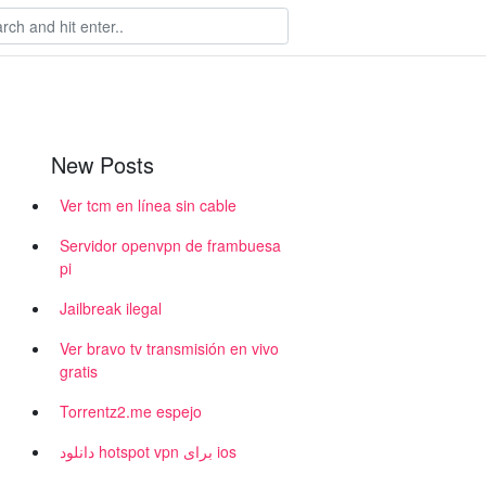
New Posts
Ver tcm en línea sin cable
Servidor openvpn de frambuesa
pi
Jailbreak ilegal
Ver bravo tv transmisión en vivo
gratis
Torrentz2.me espejo
دانلود hotspot vpn برای ios