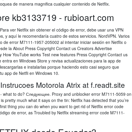
loquea de manera magnifica cualquier contenido de Netflix.
gore kb3133719 - rubioart.com
c. Para ver Netflix sin obtener el código de error, debe usar una VPN
os, y aquí le recomendaría cuatro de estos servicios. NordVPN. Varios
 de error M7111-1957-205002 al intentar iniciar sesión en Netflix o
esde la About Press Copyright Contact us Creators Advertise
ty How YouTube works Test new features Press Copyright Contact us
 entra en Windows Store y revisa actualizaciones para la app de
a descargarlas e instalarlas porque haciendo esto casi seguro que
 tu app de Netfli en Windows 10.
strucoes Motorola Atrix at f.readt.site
6 - what to do? Следующее. Proxy and unblocker error M7111-5059 on
s pretty much what it says on the tin: Netflix has detected that you’re
rst thing you can do when you want to get rid of Netflix error code
digo de error, as Troubled by Netflix streaming error code M7111-