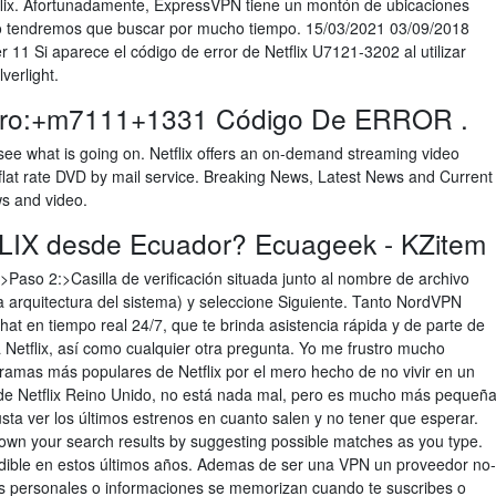
tflix. Afortunadamente, ExpressVPN tiene un montón de ubicaciones
 no tendremos que buscar por mucho tiempo. 15/03/2021 03/09/2018
er 11 Si aparece el código de error de Netflix U7121-3202 al utilizar
lverlight.
ro:+m7111+1331 Código De ERROR .
see what is going on. Netflix offers an on-demand streaming video
a flat rate DVD by mail service. Breaking News, Latest News and Current
s and video.
LIX desde Ecuador? Ecuageek - KZitem
>Paso 2:>Casilla de verificación situada junto al nombre de archivo
 arquitectura del sistema) y seleccione Siguiente. Tanto NordVPN
 chat en tiempo real 24/7, que te brinda asistencia rápida y de parte de
 Netflix, así como cualquier otra pregunta. Yo me frustro mucho
amas más populares de Netflix por el mero hecho de no vivir en un
la de Netflix Reino Unido, no está nada mal, pero es mucho más pequeñ
ta ver los últimos estrenos en cuanto salen y no tener que esperar.
own your search results by suggesting possible matches as you type.
ible en estos últimos años. Ademas de ser una VPN un proveedor no-
s personales o informaciones se memorizan cuando te suscribes o