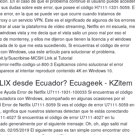
 icon. En el caso de que el problema continúe el usuario puede accede
s sus dudas sobre este error, que posee el código H7111-1331-5059. E
te error, en la que se puede ver que ocurre cuando tratamos de
roxy o un servicio VPN. Este es el significado de algunos de los errores
r al usar la plataforma de vídeo streaming, Netflix en mi escuela, me
 windows vista y me decia que el vista salio un poco mal por eso el
co de monterrey, y ellos me dijeron que tienen la licencia y el windows
nada de lo que me esta sucediendo, Si encuentras el código de error
n Windows, usa este artículo para solucionar el problema.
it.ly/Suscribirse-MCSH ️Link al Tutorial ️
rror-netflix-codigo-ui-800-3 Explicamos cómo solucionar el error
arece al intentar reproducir contenido 4K en Windows 10.
LIX desde Ecuador? Ecuageek - KZitem
de Ayuda Error de Netflix U7111-1931-100033 Si encuentras el código
putadora con Windows, acompañado en algunas ocasiones por el
al Error de Netflix U7111-5059 Si ves el código de error U7111-5059 en
 significa que nuestros sistemas detectan que te estás conectando
111-4027 Si encuentras el código de error U7111-4027 en tu
o generalmente por el siguiente mensaje: Oh, oh, algo salió mal
do. 02/05/2019 El siguiente paso es tan simple como encontrar otro