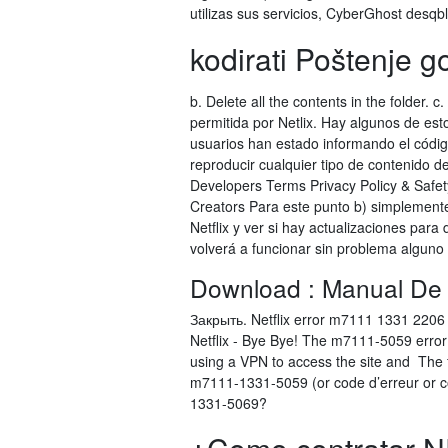
utilizas sus servicios, CyberGhost desqb
kodirati Poštenje 
b. Delete all the contents in the folder. 
permitida por Netlix. Hay algunos de est
usuarios han estado informando el código
reproducir cualquier tipo de contenido d
Developers Terms Privacy Policy & Safe
Creators Para este punto b) simplemente
Netflix y ver si hay actualizaciones par
volverá a funcionar sin problema alguno
Download : Manual De In
Закрыть. Netflix error m7111 1331 220
Netflix - Bye Bye! The m7111-5059 error i
using a VPN to access the site and The fi
m7111-1331-5059 (or code d’erreur or có
1331-5069?