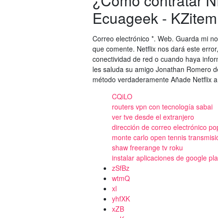
¿Como contratar 
Ecuageek - KZitem
Correo electrónico *. Web. Guarda mi no
que comente. Netflix nos dará este err
conectividad de red o cuando haya info
les saluda su amigo Jonathan Romero de
método verdaderamente Añade Netflix a l
CQiLO
routers vpn con tecnología sabai
ver tve desde el extranjero
dirección de correo electrónico po
monte carlo open tennis transmisi
shaw freerange tv roku
instalar aplicaciones de google play
zSfBz
wtmQ
xl
yhfXK
xZB