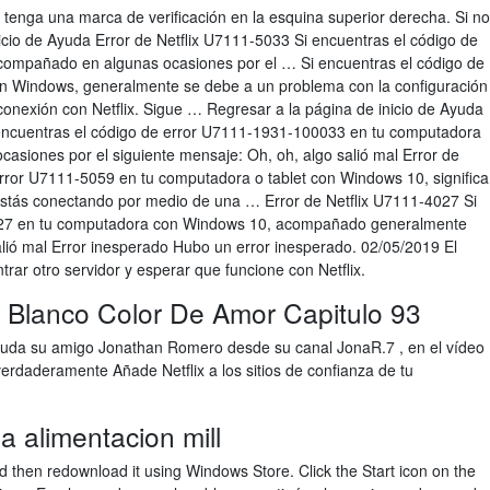
x tenga una marca de verificación en la esquina superior derecha. Si no
icio de Ayuda Error de Netflix U7111-5033 Si encuentras el código de
compañado en algunas ocasiones por el … Si encuentras el código de
n Windows, generalmente se debe a un problema con la configuración
a conexión con Netflix. Sigue … Regresar a la página de inicio de Ayuda
encuentras el código de error U7111-1931-100033 en tu computadora
siones por el siguiente mensaje: Oh, oh, algo salió mal Error de
error U7111-5059 en tu computadora o tablet con Windows 10, significa
estás conectando por medio de una … Error de Netflix U7111-4027 Si
4027 en tu computadora con Windows 10, acompañado generalmente
alió mal Error inesperado Hubo un error inesperado. 02/05/2019 El
rar otro servidor y esperar que funcione con Netflix.
 Blanco Color De Amor Capitulo 93
luda su amigo Jonathan Romero desde su canal JonaR.7 , en el vídeo
erdaderamente Añade Netflix a los sitios de confianza de tu
a alimentacion mill
nd then redownload it using Windows Store. Click the Start icon on the