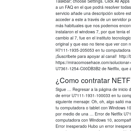
Taskbar; choose Settings. Click All Apps
a un FAQ en el que podrá resolver toda
servicio añade una descripción sobre es
acceder a este a través de un servidor p
más habituales que nos podemos encontra
instalaron el windows 7, por que tenia el
cambio al 7, fue en el instituto tecnologi
original y que eso no tiene que ver con 
H7111-1935-205053 en tu computadora co
¡Suscribete para apoyar al canal! ️ http://b
https://miracomosehace.com/solucionar-e
U7361-1254-C00DB3B2 de Netflix, que ap
¿Como contratar NETF
Sigue … Regresar a la página de inicio 
de error U7111-1931-100033 en tu com
siguiente mensaje: Oh, oh, algo salió m
tu computadora o tablet con Windows 10,
por medio de una … Error de Netflix U7
computadora con Windows 10, acompañad
Error inesperado Hubo un error inespera